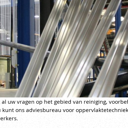
l uw vragen op het gebied van reiniging, voorbeh
kunt ons adviesbureau voor oppervlaktetechniek 
erkers.