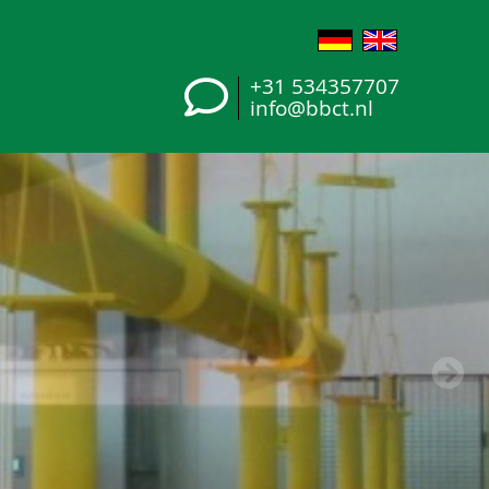
+31 534357707
info@bbct.nl
+31 534357707
info@bbct.nl