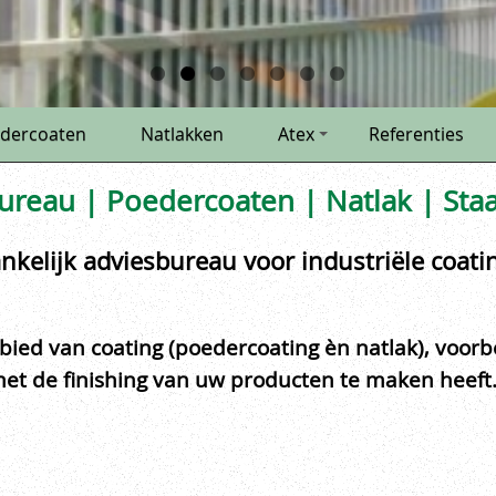
dercoaten
Natlakken
Atex
Referenties
ureau | Poedercoaten | Natlak | Sta
nkelijk adviesbureau voor industriële coati
ebied van coating (poedercoating èn natlak), voor
 met de finishing van uw producten te maken heeft